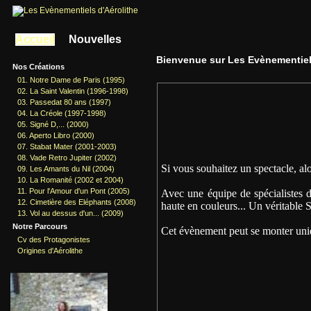
Accueil
Nouvelles
Bienvenue sur Les Evènementiel
Nos Créations
01. Notre Dame de Paris (1995)
02. La Saint Valentin (1996-1998)
03. Passedat 80 ans (1997)
04. La Créole (1997-1998)
05. Signé D,... (2000)
06. Aperto Libro (2000)
07. Stabat Mater (2001-2003)
08. Vade Retro Jupiter (2002)
Si vous souhaitez un spectacle, al
09. Les Amants du Nil (2004)
10. La Romanité (2002 et 2004)
11. Pour l'Amour d'un Pont (2005)
Avec une équipe de spécialistes d
12. Cimetière des Eléphants (2008)
haute en couleurs... Un véritable 
13. Vol au dessus d'un... (2009)
Notre Parcours
Cet évènement peut se monter uniqu
Cv des Protagonistes
Origines d'Aérolithe